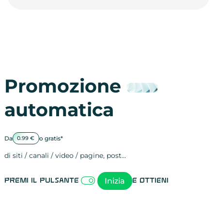
Promozione
automatica
Da
o gratis*
0.99 €
di siti / canali / video / pagine, post…
Attività sulle 
visite
visualizzazioni
registrazioni
referral
recensioni
menzioni
attività sulle 
attività sui so
spettatori dei
comportament
clic sui link
lead motivati
Inizia
Premi il pulsante
e ottieni