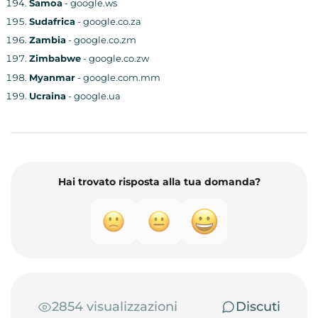
Samoa
- google.ws
Sudafrica
- google.co.za
Zambia
- google.co.zm
Zimbabwe
- google.co.zw
Myanmar
- google.com.mm
Ucraina
- google.ua
Hai trovato risposta alla tua domanda?
2854 visualizzazioni
Discuti