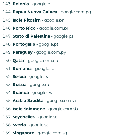
Polonia
- google.pl
Papua Nuova Guinea
- google.com.pg
Isole Pitcairn
- google.pn
Porto Rico
- google.com.pr
Stato di Palestina
- google.ps
Portogallo
- google.pt
Paraguay
- google.com.py
Qatar
- google.com.qa
Romania
- google.ro
Serbia
- google.rs
Russia
- google.ru
Ruanda
- google.rw
Arabia Saudita
- google.com.sa
Isole Salomone
- google.com.sb
Seychelles
- google.sc
Svezia
- google.se
Singapore
- google.com.sg