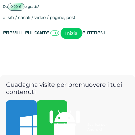
Da
o gratis*
0.99 €
di siti / canali / video / pagine, post…
Attività sulle 
visite
visualizzazioni
registrazioni
referral
recensioni
menzioni
attività sulle 
attività sui so
spettatori dei
comportament
clic sui link
lead motivati
Inizia
Premi il pulsante
e ottieni
Guadagna visite per promuovere i tuoi
contenuti
Scarica per
Scarica per
Windows
Android