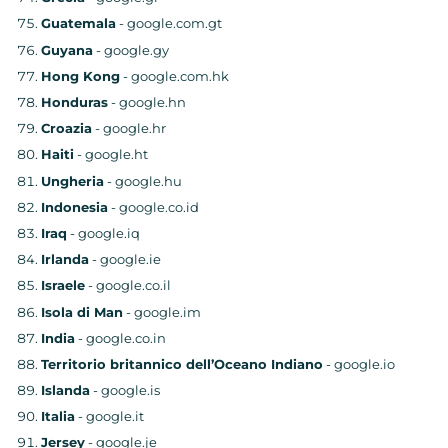
Guatemala
- google.com.gt
Guyana
- google.gy
Hong Kong
- google.com.hk
Honduras
- google.hn
Croazia
- google.hr
Haiti
- google.ht
Ungheria
- google.hu
Indonesia
- google.co.id
Iraq
- google.iq
Irlanda
- google.ie
Israele
- google.co.il
Isola di Man
- google.im
India
- google.co.in
Territorio britannico dell’Oceano Indiano
- google.io
Islanda
- google.is
Italia
- google.it
Jersey
- google.je