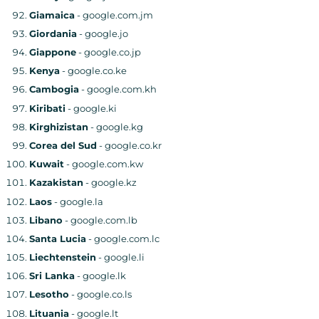
Giamaica
- google.com.jm
Giordania
- google.jo
Giappone
- google.co.jp
Kenya
- google.co.ke
Cambogia
- google.com.kh
Kiribati
- google.ki
Kirghizistan
- google.kg
Corea del Sud
- google.co.kr
Kuwait
- google.com.kw
Kazakistan
- google.kz
Laos
- google.la
Libano
- google.com.lb
Santa Lucia
- google.com.lc
Liechtenstein
- google.li
Sri Lanka
- google.lk
Lesotho
- google.co.ls
Lituania
- google.lt