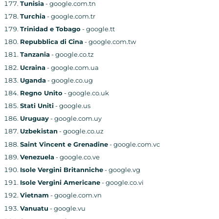
Tunisia
- google.com.tn
Turchia
- google.com.tr
Trinidad e Tobago
- google.tt
Repubblica di Cina
- google.com.tw
Tanzania
- google.co.tz
Ucraina
- google.com.ua
Uganda
- google.co.ug
Regno Unito
- google.co.uk
Stati Uniti
- google.us
Uruguay
- google.com.uy
Uzbekistan
- google.co.uz
Saint Vincent e Grenadine
- google.com.vc
Venezuela
- google.co.ve
Isole Vergini Britanniche
- google.vg
Isole Vergini Americane
- google.co.vi
Vietnam
- google.com.vn
Vanuatu
- google.vu