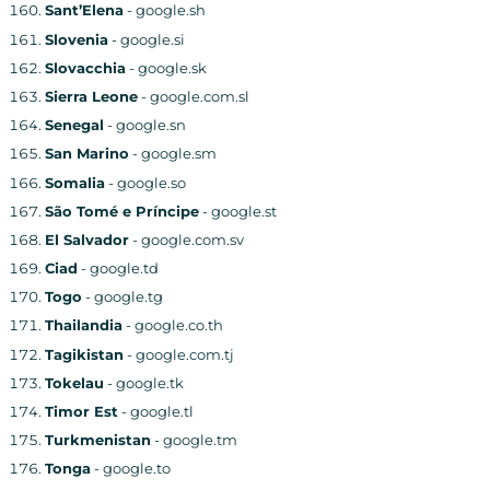
Sant’Elena
- google.sh
Slovenia
- google.si
Slovacchia
- google.sk
Sierra Leone
- google.com.sl
Senegal
- google.sn
San Marino
- google.sm
Somalia
- google.so
São Tomé e Príncipe
- google.st
El Salvador
- google.com.sv
Ciad
- google.td
Togo
- google.tg
Thailandia
- google.co.th
Tagikistan
- google.com.tj
Tokelau
- google.tk
Timor Est
- google.tl
Turkmenistan
- google.tm
Tonga
- google.to