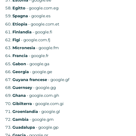
Estonia
- google.ee
Egitto
- google.com.eg
Spagna
- google.es
Etiopia
- google.com.et
Finlandia
- google.fi
Figi
- google.com.fj
Micronesia
- google.fm
Francia
- google.fr
Gabon
- google.ga
Georgia
- google.ge
Guyana francese
- google.gf
Guernsey
- google.gg
Ghana
- google.com.gh
Gibilterra
- google.com.gi
Groenlandia
- google.gl
Gambia
- google.gm
Guadalupa
- google.gp
Grecia
- google.gr