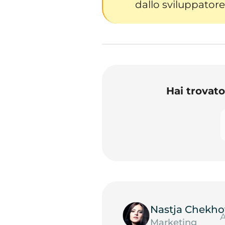
dallo sviluppatore 
Hai trovat
Nastja Chekho
A
Marketing