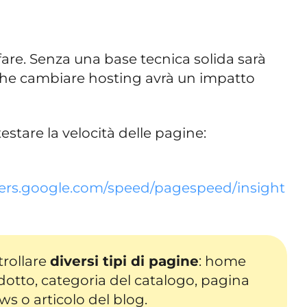
fare. Senza una base tecnica solida sarà
nche cambiare hosting avrà un impatto
stare la velocità delle pagine:
pers.google.com/speed/pagespeed/insight
rollare
diversi tipi di pagine
: home
otto, categoria del catalogo, pagina
ws o articolo del blog.