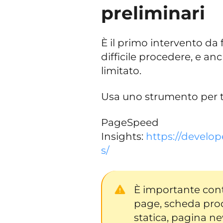
preliminari
È il primo intervento da 
difficile procedere, e a
limitato.
Usa uno strumento per te
PageSpeed
Insights:
https://develo
s/
È importante cont
page, scheda prod
statica, pagina ne