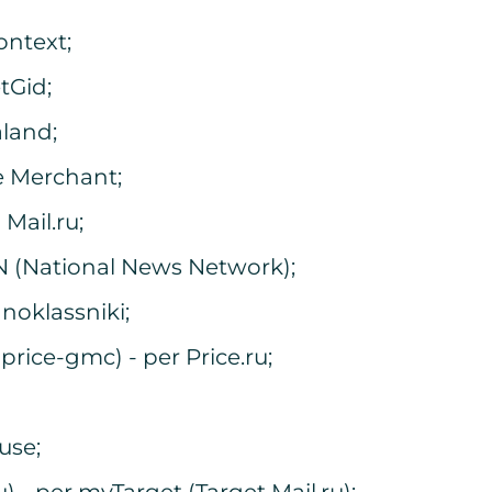
ntext;
tGid;
land;
e Merchant;
Mail.ru;
N (National News Network);
noklassniki;
, price-gmc) - per Price.ru;
use;
 - per myTarget (Target Mail.ru);