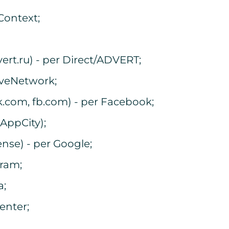
Context;
vert.ru) - per Direct/ADVERT;
iveNetwork;
k.com, fb.com) - per Facebook;
 (AppCity);
nse) - per Google;
gram;
a;
enter;