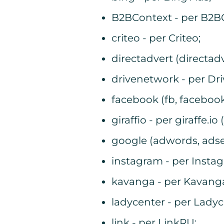
B2BContext - per B2B
criteo - per Criteo;
directadvert (directad
drivenetwork - per Dr
facebook (fb, faceboo
giraffio - per giraffe.io
google (adwords, adse
instagram - per Insta
kavanga - per Kavang
ladycenter - per Ladyc
link - per LinkRU;