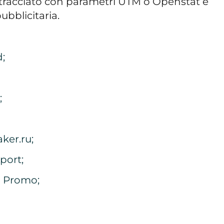
 tracciato con parametri UTM o Openstat e
bblicitaria.
;
;
ker.ru;
port;
o Promo;