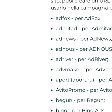
sito, puoi creare un URL
usarlo nella campagna pu
adfox - per AdFox;
admitad - per Admitad
adnews - per AdNews;
adnous - per ADNOUS
adriver - per AdRiver;
advmaker - per Advma
aport (aport.ru) - per A
AvitoPromo - per Avit
begun - per Begun;
bing - per Bing Ads;