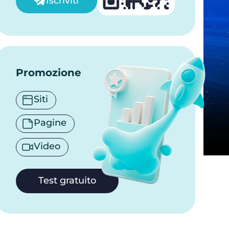
Iscriviti
Promozione
Siti
Pagine
Video
Test gratuito