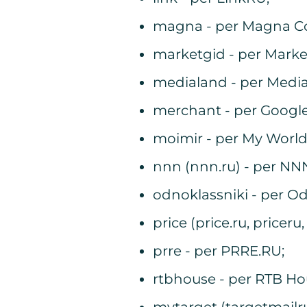
magna - per Magna Co
marketgid - per Marke
medialand - per Media
merchant - per Googl
moimir - per My World 
nnn (nnn.ru) - per NN
odnoklassniki - per Od
price (price.ru, priceru
prre - per PRRE.RU;
rtbhouse - per RTB Ho
mytarget (targetmailru)