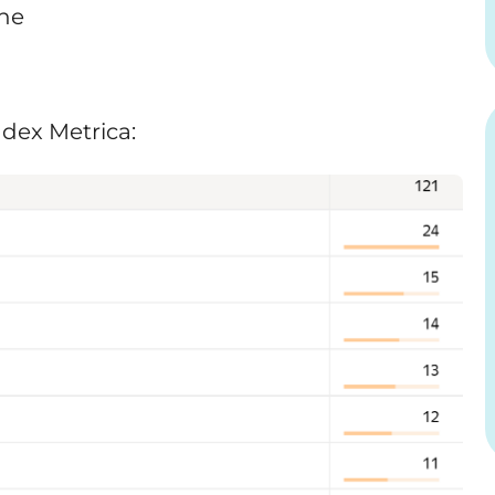
one
ndex Metrica: