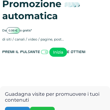
Promozione
automatica
Da
o gratis*
0.99 €
di siti / canali / video / pagine, post…
Attività sulle 
visite
visualizzazioni
registrazioni
referral
recensioni
menzioni
attività sulle 
attività sui so
spettatori dei
comportament
clic sui link
lead motivati
Inizia
Premi il pulsante
e ottieni
Guadagna visite per promuovere i tuoi
contenuti