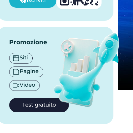
Iscriviti
Promozione
Siti
Pagine
Video
Test gratuito