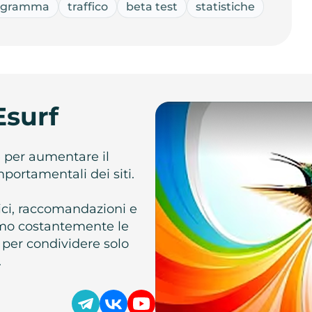
ogramma
traffico
beta test
statistiche
Esurf
e per aumentare il
omportamentali dei siti.
atici, raccomandazioni e
iamo costantemente le
 per condividere solo
.