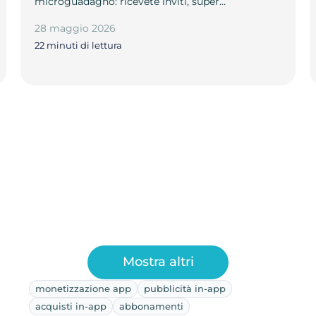
microguadagno: ricevete inviti, super…
28 maggio 2026
22 minuti di lettura
Mostra altri
monetizzazione app
pubblicità in-app
acquisti in-app
abbonamenti