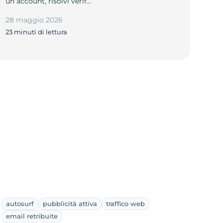
un account, risolvi verif…
28 maggio 2026
23 minuti di lettura
autosurf
pubblicità attiva
traffico web
email retribuite