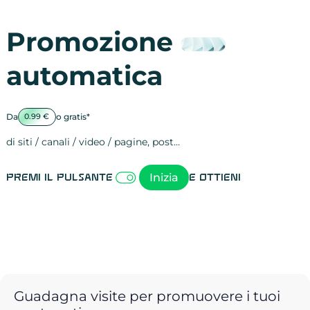
Promozione
automatica
Da
o gratis*
0.99 €
di siti / canali / video / pagine, post…
Attività sulle 
visite
visualizzazioni
registrazioni
referral
recensioni
menzioni
attività sulle 
attività sui so
spettatori dei
comportament
clic sui link
lead motivati
Inizia
Premi il pulsante
e ottieni
Guadagna visite per promuovere i tuoi