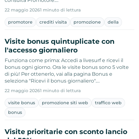
consulta Promotore.…
22 maggio 2026
1 minuto di lettura
promotore
crediti visita
promozione
della
Visite bonus quintuplicate con
l'accesso giornaliero
Funziona come prima: Accedi a livesurf e ricevi il
bonus ogni giorno. Ora le visite bonus sono 5 volte
di più! Per ottenerlo, vai alla pagina Bonus e
seleziona "Ricevi il bonus giornaliero".…
22 maggio 2026
1 minuto di lettura
visite bonus
promozione siti web
traffico web
bonus
Visite prioritarie con sconto lancio