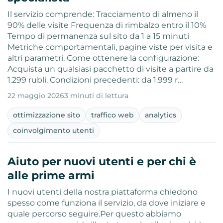
Il servizio comprende: Tracciamento di almeno il
90% delle visite Frequenza di rimbalzo entro il 10%
Tempo di permanenza sul sito da 1 a 15 minuti
Metriche comportamentali, pagine viste per visita e
altri parametri. Come ottenere la configurazione:
Acquista un qualsiasi pacchetto di visite a partire da
1.299 rubli. Condizioni precedenti: da 1.999 r…
22 maggio 2026
3 minuti di lettura
ottimizzazione sito
traffico web
analytics
coinvolgimento utenti
Aiuto per nuovi utenti e per chi è
alle prime armi
I nuovi utenti della nostra piattaforma chiedono
spesso come funziona il servizio, da dove iniziare e
quale percorso seguire.Per questo abbiamo