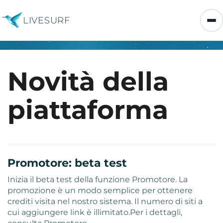
LIVESURF
Novità della
piattaforma
Promotore: beta test
Inizia il beta test della funzione Promotore. La
promozione è un modo semplice per ottenere
crediti visita nel nostro sistema. Il numero di siti a
cui aggiungere link è illimitato.Per i dettagli,