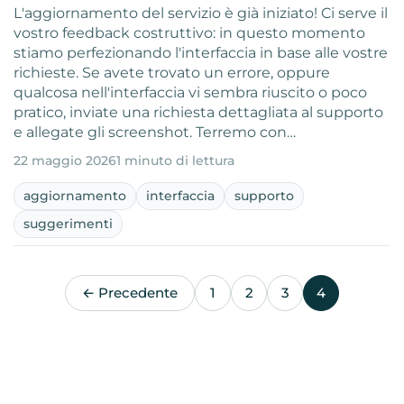
L'aggiornamento del servizio è già iniziato! Ci serve il
vostro feedback costruttivo: in questo momento
stiamo perfezionando l'interfaccia in base alle vostre
richieste. Se avete trovato un errore, oppure
qualcosa nell'interfaccia vi sembra riuscito o poco
pratico, inviate una richiesta dettagliata al supporto
e allegate gli screenshot. Terremo con…
22 maggio 2026
1 minuto di lettura
aggiornamento
interfaccia
supporto
suggerimenti
← Precedente
1
2
3
4