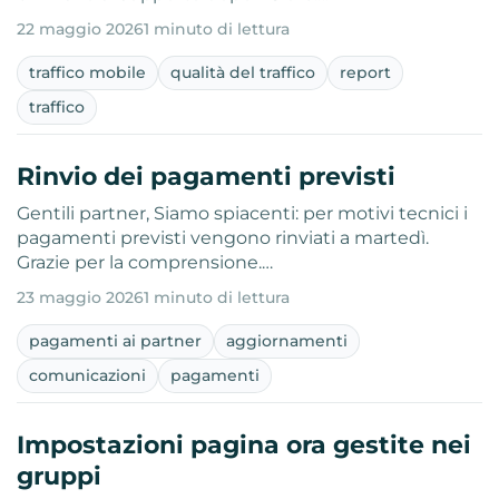
22 maggio 2026
1 minuto di lettura
traffico mobile
qualità del traffico
report
traffico
Rinvio dei pagamenti previsti
Gentili partner, Siamo spiacenti: per motivi tecnici i
pagamenti previsti vengono rinviati a martedì.
Grazie per la comprensione.…
23 maggio 2026
1 minuto di lettura
pagamenti ai partner
aggiornamenti
comunicazioni
pagamenti
Impostazioni pagina ora gestite nei
gruppi