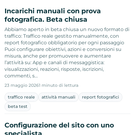
Incarichi manuali con prova
fotografica. Beta chiusa
Abbiamo aperto in beta chiusa un nuovo formato di
traffico: Traffico reale gestito manualmente, con
report fotografico obbligatorio per ogni passaggio
Puoi configurare obiettivi, azioni e conversioni su
misura, anche per promuovere e aumentare
l’attività su: App e canali di messaggistica:
visualizzazioni, reazioni, risposte, iscrizioni,
commenti, s…
23 maggio 2026
1 minuto di lettura
traffico reale
attività manuali
report fotografici
beta test
Configurazione del sito con uno
specialista