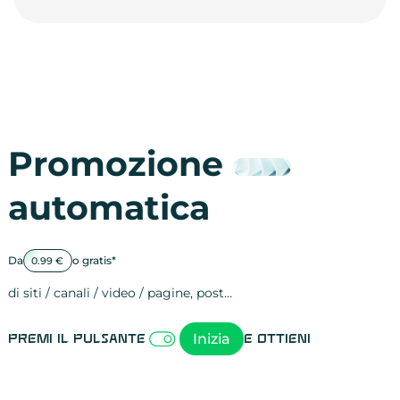
Promozione
automatica
Da
o gratis*
0.99 €
di siti / canali / video / pagine, post…
Attività sulle 
visite
visualizzazioni
registrazioni
referral
recensioni
menzioni
attività sulle 
attività sui so
spettatori dei
comportament
clic sui link
lead motivati
Inizia
Premi il pulsante
e ottieni