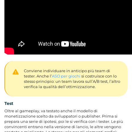
Conviene individuare in anticipo più team di
tester. Anche l’
ASO per giochi
si costruisce con lo
stesso principio: un team lavora sull’A/B test, l’altro
verifica la qualità dell’ottimizzazione.
Test
Oltre al gameplay, va testato anche il modello di
monetizzazione scelto da sviluppatori o publisher. Prima si
prepara una serie di ipotesi, poi le si verifica con i tester. Le più
convincenti entrano nella versione di lancio, le altre vengono
scartate o migliorate. Lo stesso vale per gli elementi grafici: