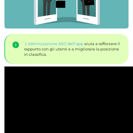
L'ottimizzazione ASO dell'app
aiuta a rafforzare il
rapporto con gli utenti e a migliorare la posizione
in classifica.