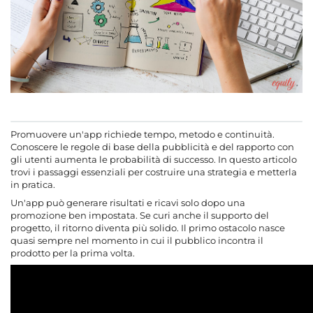
I migliori tracker di analisi a pagamento
AppsFlyer
Adjust
Quando tutto è pronto
Preparazione
Test
Promozione
Analisi dei risultati
Promuovere un'app richiede tempo, metodo e continuità.
Conoscere le regole di base della pubblicità e del rapporto con
Riepilogo
gli utenti aumenta le probabilità di successo. In questo articolo
trovi i passaggi essenziali per costruire una strategia e metterla
Ti serve una strategia di promozione personalizzata?
in pratica.
Un'app può generare risultati e ricavi solo dopo una
promozione ben impostata. Se curi anche il supporto del
progetto, il ritorno diventa più solido. Il primo ostacolo nasce
quasi sempre nel momento in cui il pubblico incontra il
prodotto per la prima volta.