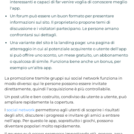
interessanti e capaci di far venire voglia di conoscere meglio
l'app.
Un forum può essere un buon formato per presentare
informazioni sul sito. Il proprietario propone temi di
discussione e i visitatori partecipano. Le persone amano
confrontarsi sui dettagli.
Una variante del sito è la landing page: una pagina di
atterraggio in cui al potenziale acquirente o utente dell'app
si può offrire uno sconto, un mese gratuito, un abbonamento
o qualcosa di simile. Funziona bene anche un bonus, per
esempio un'altra app.
La promozione tramite gruppi sui social network funziona in
modo diverso: qui le persone possono essere invitate
direttamente, quindi l'acquisizione è più controllabile.
Un post utile e ben costruito, condiviso da utente a utente, può
ampliare rapidamente la copertura.
I
social network
permettono agli utenti di scoprire i risultati
degli altri, discutere i progressi e invitare gli amici a entrare
nell'app. Per questo le app, soprattutto i giochi, possono
diventare popolari molto rapidamente.
Il gruppo può essere promosso impostando età, genere, area