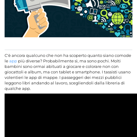
C'è ancora qualcuno che non ha scoperto quanto siano comode
le
app
più diverse? Probabilmente sì, ma sono pochi. Molti
bambini sono ormai abituati a giocare e colorare non con
giocattoli e album, ma con tablet e smartphone. I tassisti usano
volentieri le app di mappe. I passeggeri dei mezzi pubblici
leggono libri andando al lavoro, scegliendoli dalla libreria di
qualche app.