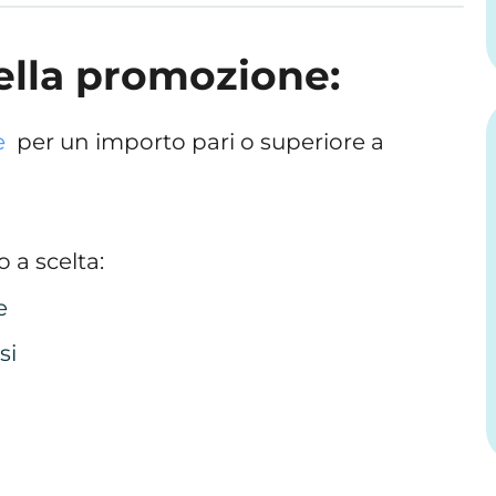
ella promozione:
e
per un importo pari o superiore a
 a scelta:
e
si