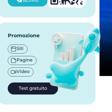
Iscriviti
Promozione
Siti
Pagine
Video
Test gratuito