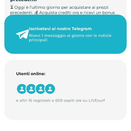
⏳ Oggi è l’ultimo giorno per acquistare ai prezzi
precedenti. 💰 Acquista crediti ora e ricevi un bonus
+50%. 🎁 Ricaric…
Iscrivetevi al nostro Telegram
23 maggio 2026
Ricevi 1 messaggio al giorno con le notizie
1 minuto di lettura
principali
Utenti online:
e altri 16 registrati e 609 ospiti ora su LIVEsurf