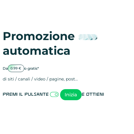
Promozione
automatica
Da
o gratis*
0.99 €
di siti / canali / video / pagine, post…
Attività sulle 
visite
visualizzazioni
registrazioni
referral
recensioni
menzioni
attività sulle 
attività sui so
spettatori dei
comportament
clic sui link
lead motivati
Inizia
Premi il pulsante
e ottieni