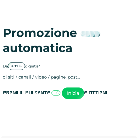
Promozione
automatica
Da
o gratis*
0.99 €
di siti / canali / video / pagine, post…
Attività sulle 
visite
visualizzazioni
registrazioni
referral
recensioni
menzioni
attività sulle 
attività sui so
spettatori dei
comportament
clic sui link
lead motivati
Inizia
Premi il pulsante
e ottieni