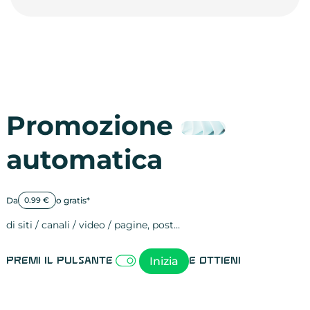
Promozione
automatica
Da
o gratis*
0.99 €
di siti / canali / video / pagine, post…
Attività sulle 
visite
visualizzazioni
registrazioni
referral
recensioni
menzioni
attività sulle 
attività sui so
spettatori dei
comportament
clic sui link
lead motivati
Inizia
Premi il pulsante
e ottieni