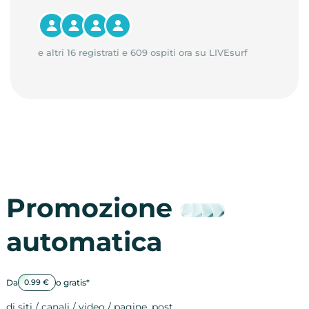
e altri 16 registrati e 609 ospiti ora su LIVEsurf
Promozione
automatica
Da
o gratis*
0.99 €
di siti / canali / video / pagine, post…