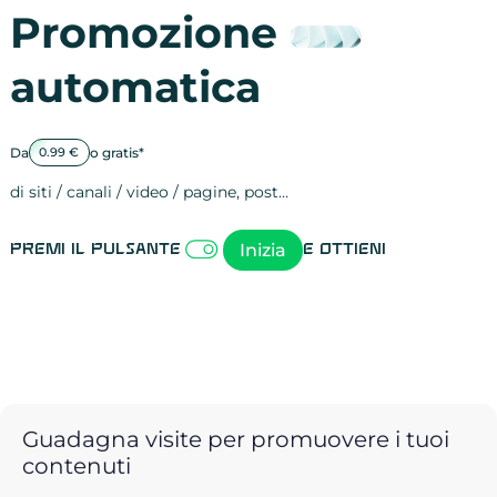
Promozione
automatica
Da
o gratis*
0.99 €
di siti / canali / video / pagine, post…
Attività sulle 
visite
visualizzazioni
registrazioni
referral
recensioni
menzioni
attività sulle 
attività sui so
spettatori dei
comportament
clic sui link
lead motivati
Inizia
Premi il pulsante
e ottieni
Guadagna visite per promuovere i tuoi
contenuti