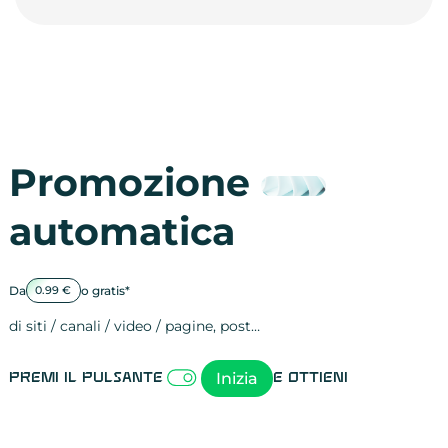
Promozione
automatica
Da
o gratis*
0.99 €
di siti / canali / video / pagine, post…
Attività sulle 
visite
visualizzazioni
registrazioni
referral
recensioni
menzioni
attività sulle 
attività sui so
spettatori dei
comportament
clic sui link
lead motivati
Inizia
Premi il pulsante
e ottieni