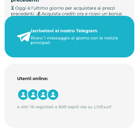
⏳ Oggi è l’ultimo giorno per acquistare ai prezzi
precedenti. 💰 Acquista crediti ora e ricevi un bonus
+50%. 🎁 Ricaric…
Iscrivetevi al nostro Telegram
23 maggio 2026
Ricevi 1 messaggio al giorno con le notizie
1 minuto di lettura
principali
Utenti online:
e altri 16 registrati e 609 ospiti ora su LIVEsurf