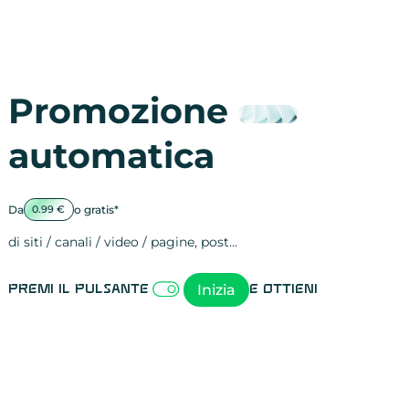
Promozione
automatica
Da
o gratis*
0.99 €
di siti / canali / video / pagine, post…
Attività sulle 
visite
visualizzazioni
registrazioni
referral
recensioni
menzioni
attività sulle 
attività sui so
spettatori dei
comportament
clic sui link
lead motivati
Inizia
Premi il pulsante
e ottieni