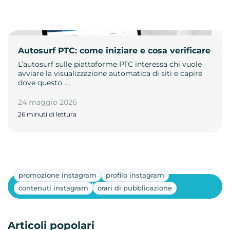
Autosurf PTC: come iniziare e cosa verificare
L’autosurf sulle piattaforme PTC interessa chi vuole
avviare la visualizzazione automatica di siti e capire
dove questo …
24 maggio 2026
26 minuti di lettura
promozione instagram
profilo instagram
Mostra altri
contenuti instagram
orari di pubblicazione
Articoli popolari