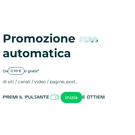
Promozione
automatica
Da
o gratis*
0.99 €
di siti / canali / video / pagine, post…
Attività sulle 
visite
visualizzazioni
registrazioni
referral
recensioni
menzioni
attività sulle 
attività sui so
spettatori dei
comportament
clic sui link
lead motivati
Inizia
Premi il pulsante
e ottieni