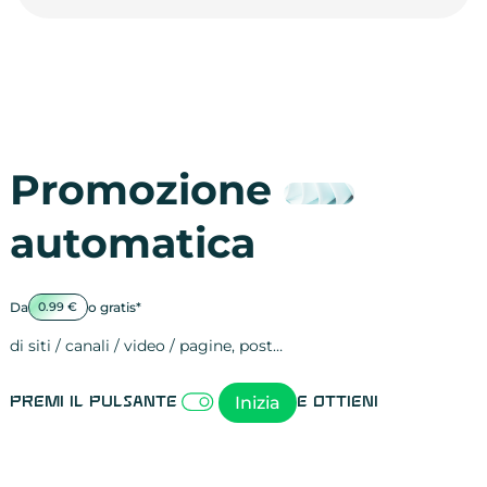
Promozione
automatica
Da
o gratis*
0.99 €
di siti / canali / video / pagine, post…
Attività sulle 
visite
visualizzazioni
registrazioni
referral
recensioni
menzioni
attività sulle 
attività sui so
spettatori dei
comportament
clic sui link
lead motivati
Inizia
Premi il pulsante
e ottieni