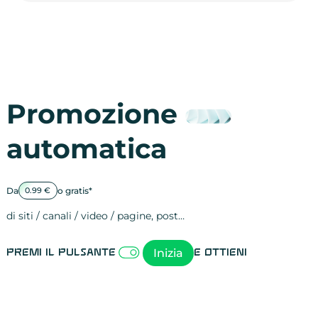
Promozione
automatica
Da
o gratis*
0.99 €
di siti / canali / video / pagine, post…
Attività sulle 
visite
visualizzazioni
registrazioni
referral
recensioni
menzioni
attività sulle 
attività sui so
spettatori dei
comportament
clic sui link
lead motivati
Inizia
Premi il pulsante
e ottieni