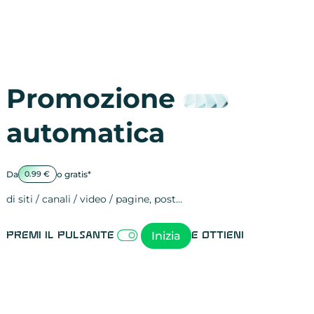
Promozione
automatica
Da
o gratis*
0.99 €
di siti / canali / video / pagine, post…
Attività sulle 
visite
visualizzazioni
registrazioni
referral
recensioni
menzioni
attività sulle 
attività sui so
spettatori dei
comportament
clic sui link
lead motivati
Inizia
Premi il pulsante
e ottieni