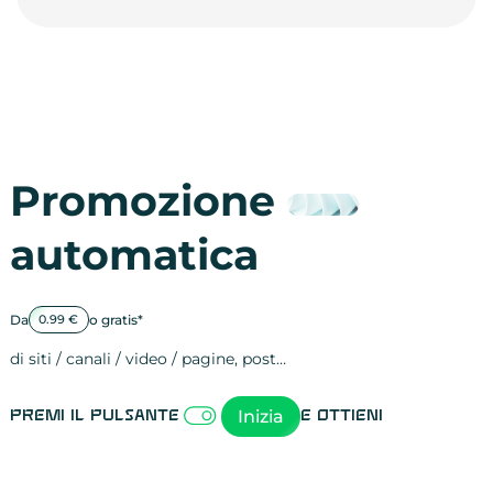
Promozione
automatica
Da
o gratis*
0.99 €
di siti / canali / video / pagine, post…
Attività sulle 
visite
visualizzazioni
registrazioni
referral
recensioni
menzioni
attività sulle 
attività sui so
spettatori dei
comportament
clic sui link
lead motivati
Inizia
Premi il pulsante
e ottieni