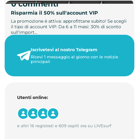
0 commenti
Risparmia il 50% sull'account VIP
La promozione è attiva: approfittane subito! Se scegli
il tipo di account VIP: Da 6 a 11 mesi: 30% di sconto
sull'import…
22 maggio 2026
Iscrivetevi al nostro Telegram
1 minuto di lettura
Ricevi 1 messaggio al giorno con le notizie
principali
Utenti online:
e altri 16 registrati e 609 ospiti ora su LIVEsurf