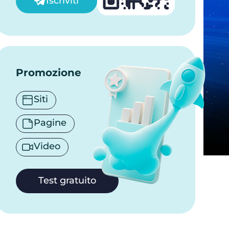
Iscriviti
Promozione
Siti
Pagine
Video
Test gratuito