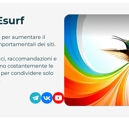
Esurf
e per aumentare il
omportamentali dei siti.
atici, raccomandazioni e
iamo costantemente le
 per condividere solo
.