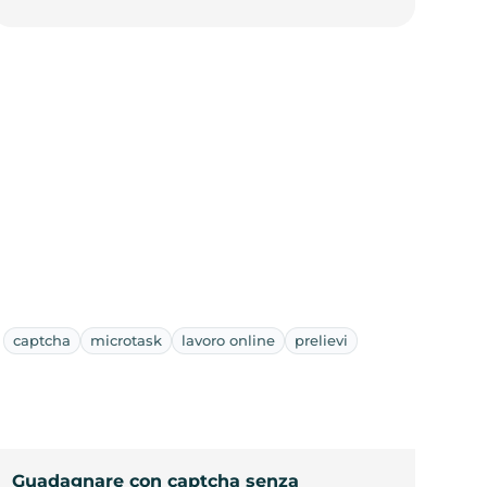
captcha
microtask
lavoro online
prelievi
Guadagnare con captcha senza