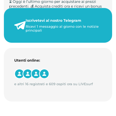
⏳ Oggi è l’ultimo giorno per acquistare ai prezzi
precedenti. 💰 Acquista crediti ora e ricevi un bonus
+50%. 🎁 Ricaric…
Iscrivetevi al nostro Telegram
23 maggio 2026
Ricevi 1 messaggio al giorno con le notizie
1 minuto di lettura
principali
Utenti online:
e altri 16 registrati e 609 ospiti ora su LIVEsurf