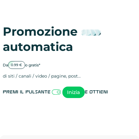
Promozione
automatica
Da
o gratis*
0.99 €
di siti / canali / video / pagine, post…
Attività sulle 
visite
visualizzazioni
registrazioni
referral
recensioni
menzioni
attività sulle 
attività sui so
spettatori dei
comportament
clic sui link
lead motivati
Inizia
Premi il pulsante
e ottieni