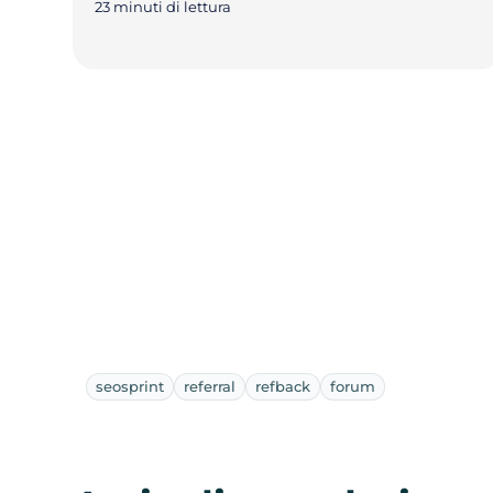
23 minuti di lettura
seosprint
referral
refback
forum