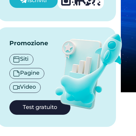
Iscriviti
Promozione
Siti
Pagine
Video
Test gratuito