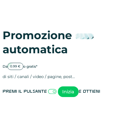
Promozione
automatica
Da
o gratis*
0.99 €
di siti / canali / video / pagine, post…
Attività sulle 
visite
visualizzazioni
registrazioni
referral
recensioni
menzioni
attività sulle 
attività sui so
spettatori dei
comportament
clic sui link
lead motivati
Inizia
Premi il pulsante
e ottieni