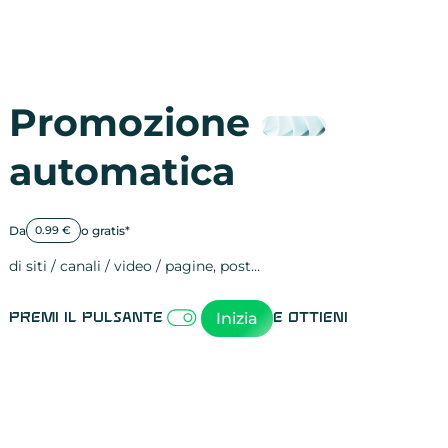
Promozione
automatica
Da
o gratis*
0.99 €
di siti / canali / video / pagine, post…
Attività sulle 
visite
visualizzazioni
registrazioni
referral
recensioni
menzioni
attività sulle 
attività sui so
spettatori dei
comportament
clic sui link
lead motivati
Inizia
Premi il pulsante
e ottieni