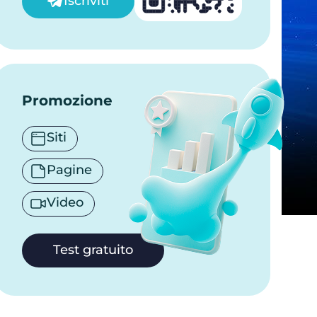
Iscriviti
Promozione
Siti
Pagine
Video
Test gratuito