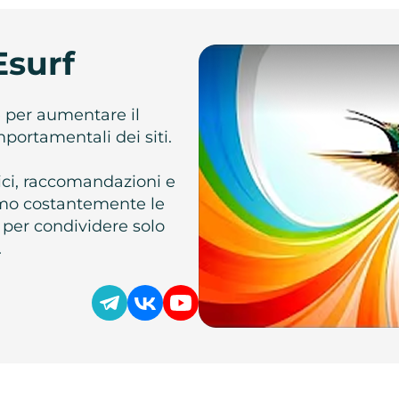
Esurf
e per aumentare il
omportamentali dei siti.
atici, raccomandazioni e
iamo costantemente le
 per condividere solo
.