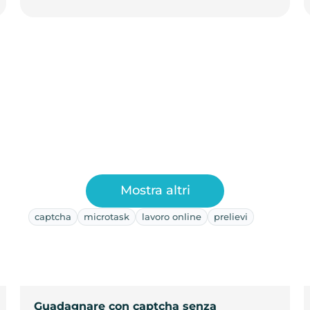
Mostra altri
captcha
microtask
lavoro online
prelievi
Guadagnare con captcha senza