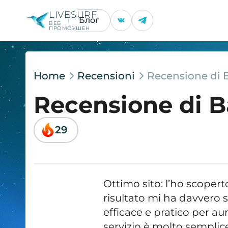
LIVESURF
Блог
ВЕБ
ПРОМОУШЕН
Home
Recensioni
Recensione di
Recensione di 
29
Ottimo sito: l’ho scopert
risultato mi ha davvero 
efficace e pratico per au
servizio è molto semplice