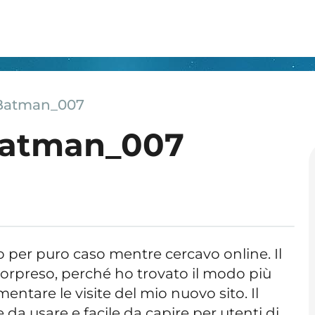
 Batman_007
Batman_007
o per puro caso mentre cercavo online. Il
sorpreso, perché ho trovato il modo più
mentare le visite del mio nuovo sito. Il
 da usare e facile da capire per utenti di