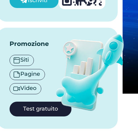
Iscriviti
Promozione
Siti
Pagine
Video
Test gratuito