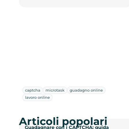
captcha
microtask
guadagno online
lavoro online
Articoli popolari
Guadagnare con i CAPTCHA: guida