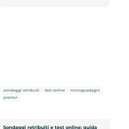
sondaggi retribuiti
test online
microguadagni
prelievi
Sondaggi retribuiti e test online: guida