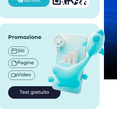
Iscriviti
Promozione
Siti
Pagine
Video
Test gratuito