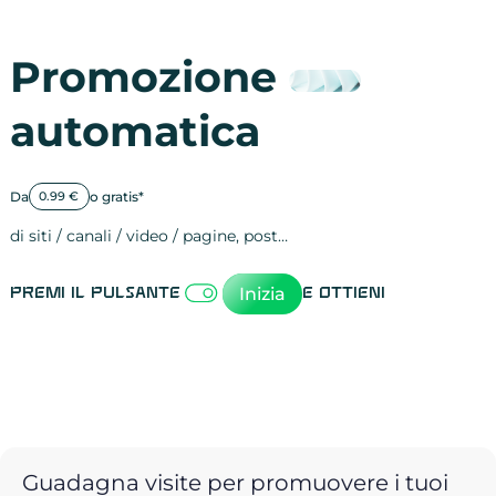
Promozione
automatica
Da
o gratis*
0.99 €
di siti / canali / video / pagine, post…
Attività sulle 
visite
visualizzazioni
registrazioni
referral
recensioni
menzioni
attività sulle 
attività sui so
spettatori dei
comportament
clic sui link
lead motivati
Inizia
Premi il pulsante
e ottieni
Guadagna visite per promuovere i tuoi