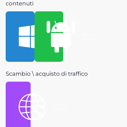
contenuti
Scarica per
Scarica per
Windows
Android
Scambio \ acquisto di traffico
Ottieni il
link P2P