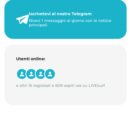
+50%. 🎁 Ricaric…
Iscrivetevi al nostro Telegram
23 maggio 2026
Ricevi 1 messaggio al giorno con le notizie
1 minuto di lettura
principali
Utenti online:
e altri 16 registrati e 609 ospiti ora su LIVEsurf