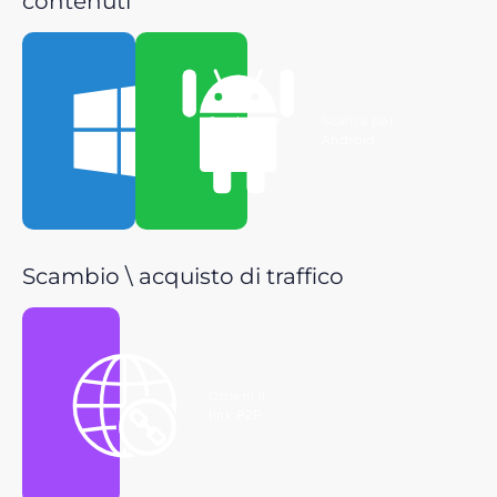
contenuti
Scarica per
Scarica per
Windows
Android
Scambio \ acquisto di traffico
Ottieni il
link P2P