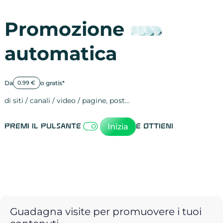
Promozione
automatica
Da
o gratis*
0.99 €
di siti / canali / video / pagine, post…
Attività sulle 
visite
visualizzazioni
registrazioni
referral
recensioni
menzioni
attività sulle 
attività sui so
spettatori dei
comportament
clic sui link
lead motivati
Inizia
Premi il pulsante
e ottieni
Guadagna visite per promuovere i tuoi