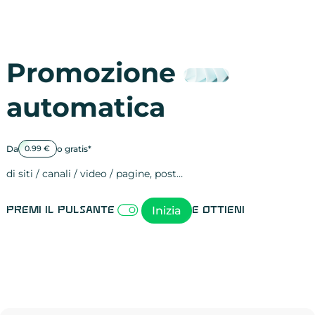
Promozione
automatica
Da
o gratis*
0.99 €
di siti / canali / video / pagine, post…
Attività sulle 
visite
visualizzazioni
registrazioni
referral
recensioni
menzioni
attività sulle 
attività sui so
spettatori dei
comportament
clic sui link
lead motivati
Inizia
Premi il pulsante
e ottieni