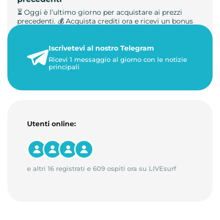
⏳ Oggi è l’ultimo giorno per acquistare ai prezzi
precedenti. 💰 Acquista crediti ora e ricevi un bonus
+50%. 🎁 Ricaric…
Iscrivetevi al nostro Telegram
23 maggio 2026
Ricevi 1 messaggio al giorno con le notizie
1 minuto di lettura
principali
Utenti online:
e altri 16 registrati e 609 ospiti ora su LIVEsurf