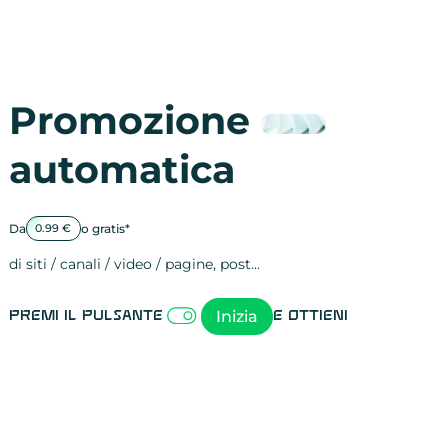
Promozione
automatica
Da
o gratis*
0.99 €
di siti / canali / video / pagine, post…
Attività sulle 
visite
visualizzazioni
registrazioni
referral
recensioni
menzioni
attività sulle 
attività sui so
spettatori dei
comportament
clic sui link
lead motivati
Inizia
Premi il pulsante
e ottieni