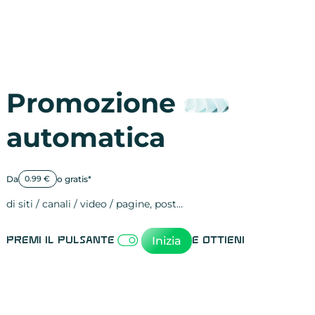
Promozione
automatica
Da
o gratis*
0.99 €
di siti / canali / video / pagine, post…
Attività sulle 
visite
visualizzazioni
registrazioni
referral
recensioni
menzioni
attività sulle 
attività sui so
spettatori dei
comportament
clic sui link
lead motivati
Inizia
Premi il pulsante
e ottieni