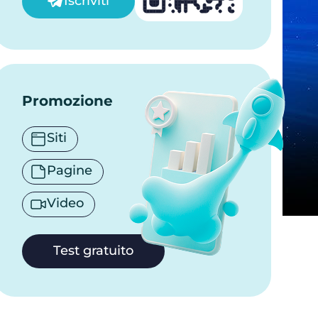
Iscriviti
Promozione
Siti
Pagine
Video
Test gratuito