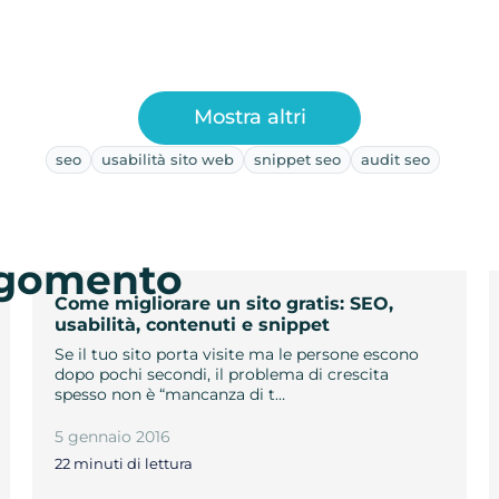
Mostra altri
seo
usabilità sito web
snippet seo
audit seo
argomento
Come migliorare un sito gratis: SEO,
usabilità, contenuti e snippet
Se il tuo sito porta visite ma le persone escono
dopo pochi secondi, il problema di crescita
spesso non è “mancanza di t…
5 gennaio 2016
22 minuti di lettura