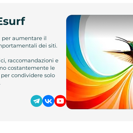
Esurf
e per aumentare il
omportamentali dei siti.
atici, raccomandazioni e
iamo costantemente le
 per condividere solo
.