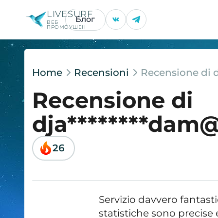
LIVESURF
Блог
ВЕБ
ПРОМОУШЕН
Home
Recensioni
Recensione di d
Recensione di
dja********dam@
26
Servizio davvero fantastic
statistiche sono precise e 