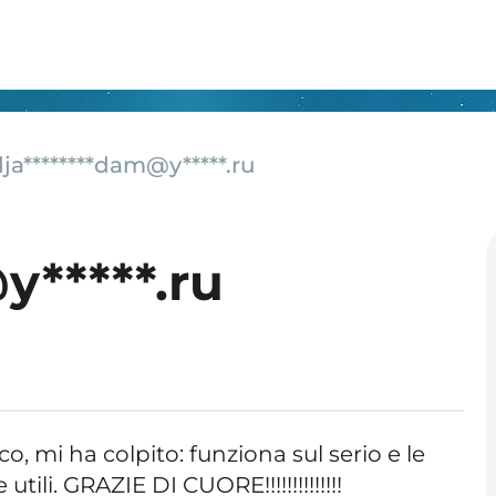
ja********dam@y*****.ru
y*****.ru
o, mi ha colpito: funziona sul serio e le
utili. GRAZIE DI CUORE!!!!!!!!!!!!!!