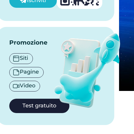
Iscriviti
Promozione
Siti
Pagine
Video
Test gratuito