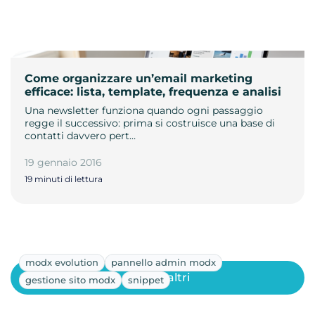
Come organizzare un’email marketing
efficace: lista, template, frequenza e analisi
Una newsletter funziona quando ogni passaggio
regge il successivo: prima si costruisce una base di
contatti davvero pert…
19 gennaio 2016
19 minuti di lettura
modx evolution
pannello admin modx
Mostra altri
gestione sito modx
snippet