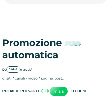
Promozione
automatica
Da
o gratis*
0.99 €
di siti / canali / video / pagine, post…
Attività sulle 
visite
visualizzazioni
registrazioni
referral
recensioni
menzioni
attività sulle 
attività sui so
spettatori dei
comportament
clic sui link
lead motivati
Inizia
Premi il pulsante
e ottieni