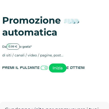
Promozione
automatica
Da
o gratis*
0.99 €
di siti / canali / video / pagine, post…
Attività sulle 
visite
visualizzazioni
registrazioni
referral
recensioni
menzioni
attività sulle 
attività sui so
spettatori dei
comportament
clic sui link
lead motivati
Inizia
Premi il pulsante
e ottieni