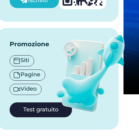
Iscriviti
Promozione
Siti
Pagine
Video
Test gratuito