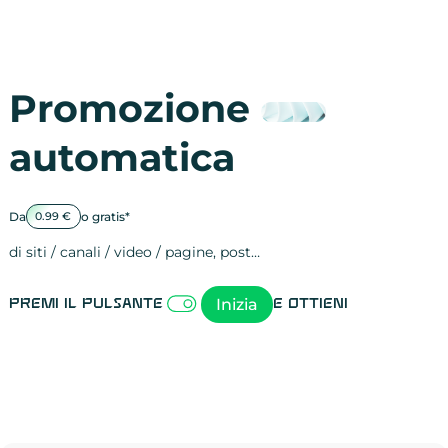
Promozione
automatica
Da
o gratis*
0.99 €
di siti / canali / video / pagine, post…
Attività sulle 
visite
visualizzazioni
registrazioni
referral
recensioni
menzioni
attività sulle 
attività sui so
spettatori dei
comportament
clic sui link
lead motivati
Inizia
Premi il pulsante
e ottieni