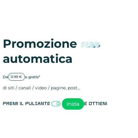
Promozione
automatica
Da
o gratis*
0.99 €
di siti / canali / video / pagine, post…
Attività sulle 
visite
visualizzazioni
registrazioni
referral
recensioni
menzioni
attività sulle 
attività sui so
spettatori dei
comportament
clic sui link
lead motivati
Inizia
Premi il pulsante
e ottieni