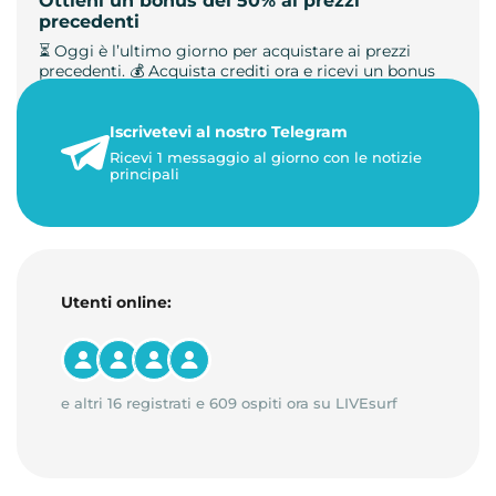
Ottieni un bonus del 50% ai prezzi
precedenti
⏳ Oggi è l’ultimo giorno per acquistare ai prezzi
precedenti. 💰 Acquista crediti ora e ricevi un bonus
+50%. 🎁 Ricaric…
Iscrivetevi al nostro Telegram
23 maggio 2026
Ricevi 1 messaggio al giorno con le notizie
1 minuto di lettura
principali
Utenti online:
e altri 16 registrati e 609 ospiti ora su LIVEsurf