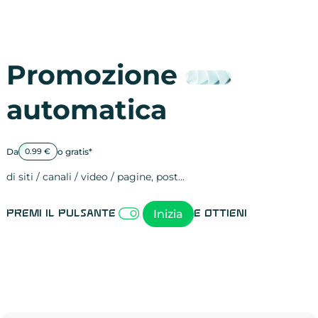
Promozione
automatica
Da
o gratis*
0.99 €
di siti / canali / video / pagine, post…
Attività sulle 
visite
visualizzazioni
registrazioni
referral
recensioni
menzioni
attività sulle 
attività sui so
spettatori dei
comportament
clic sui link
lead motivati
Inizia
Premi il pulsante
e ottieni