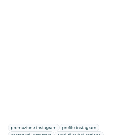
promozione instagram
profilo instagram
contenuti instagram
orari di pubblicazione