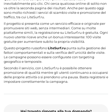
inevitabilmente più clic. Chi cerca qualcosa online di solito non
va oltre la seconda pagina dei risultati. Anche per questo oggi
sono molto richiesti i servizi di scambio visite e promozione del
traffico, tra cui LiteSurf.ru.
Il progetto si presenta come un servizio efficace e originale per
promuovere siti web, senza intermediari. Come su molte
piattaforme simili, la registrazione su LiteSurf.ru è gratuita. Ogni
nuovo utente riceve anche un bonus interessante: 100 visite
gratuite per aumentare subito la propria visibilità.
Questo progetto russofono
L
ite
S
urf.ru
punta sulla gestione dei
fattori comportamentali e sulla verifica dell’unicità delle visite.
Le campagne possono essere configurate con targeting
geografico e temporale.
Secondo il servizio, con LiteSurf.ru è possibile ottenere
promozione di qualità mentre gli utenti continuano a occuparsi
delle proprie attività o si prendono una pausa. Basta registrarsi e
impostare correttamente la campagna.
Hai trovato risposta alla tua domanda?