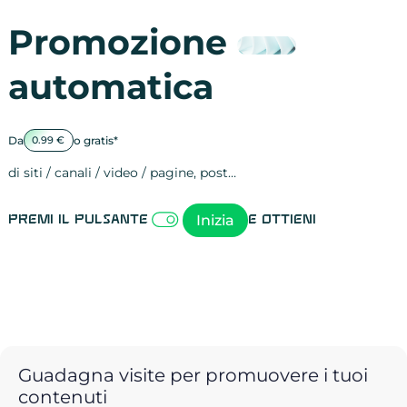
Promozione
automatica
Da
o gratis*
0.99 €
di siti / canali / video / pagine, post…
Attività sulle 
visite
visualizzazioni
registrazioni
referral
recensioni
menzioni
attività sulle 
attività sui so
spettatori dei
comportament
clic sui link
lead motivati
Inizia
Premi il pulsante
e ottieni
Guadagna visite per promuovere i tuoi
contenuti