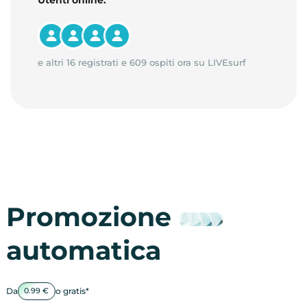
Utenti online:
e altri 16 registrati e 609 ospiti ora su LIVEsurf
Promozione
automatica
Da
o gratis*
0.99 €