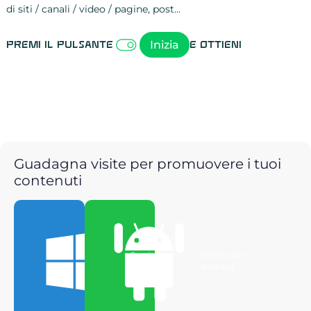
di siti / canali / video / pagine, post…
Attività sulle 
visite
visualizzazioni
registrazioni
referral
recensioni
menzioni
attività sulle 
attività sui so
spettatori dei
comportament
clic sui link
lead motivati
Inizia
Premi il pulsante
e ottieni
Guadagna visite per promuovere i tuoi
contenuti
Scarica per
Scarica per
Windows
Android