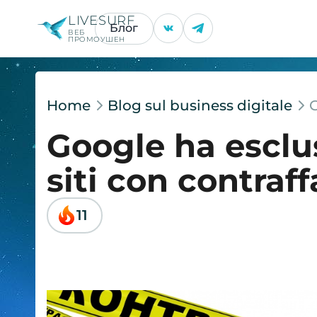
LIVESURF
Блог
ВЕБ
ПРОМОУШЕН
Home
Blog sul business digitale
G
Google ha esclus
siti con contraff
11