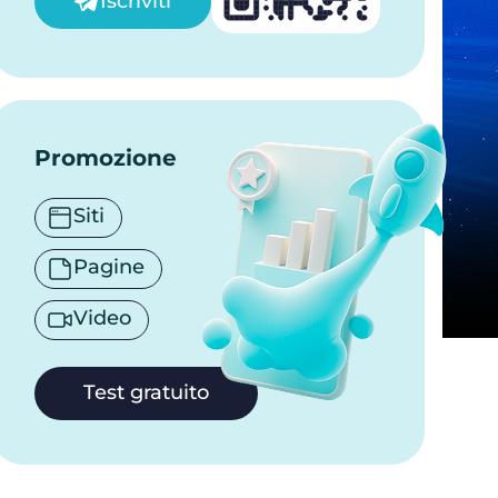
Iscriviti
Promozione
Siti
Pagine
Video
Test gratuito