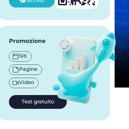
Iscriviti
Promozione
Siti
Pagine
Video
Test gratuito