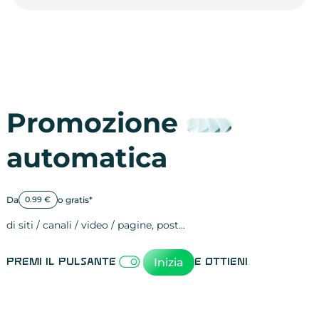
Promozione
automatica
Da
o gratis*
0.99 €
di siti / canali / video / pagine, post…
Attività sulle 
visite
visualizzazioni
registrazioni
referral
recensioni
menzioni
attività sulle 
attività sui so
spettatori dei
comportament
clic sui link
lead motivati
Inizia
Premi il pulsante
e ottieni